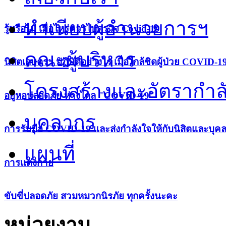
ทำเนียบผู้อำนวยการฯ
รู้หรือไม่ เมื่อไหร่ควรไปตรวจ Covid-19
คณะผู้บริหาร
นิสิตเกษตรฯ ปฏิบัติอย่างไร เมื่อใกล้ชิดผู้ป่วย COVID-1
โครงสร้างและอัตรากำล
อยู่หอปลอดภัย ห่างไกล "COVID-19"
บุคลากร
การรับมือ COVID-19 และส่งกำลังใจให้กับนิสิตและบุค
แผนที่
การแต่งกาย
ขับขี่ปลอดภัย สวมหมวกนิรภัย ทุกครั้งนะคะ
หน่วยงาน