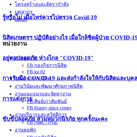
โครงสร้างและอัตรากำลัง
บุคลากร
รู้หรือไม่ เมื่อไหร่ควรไปตรวจ Covid-19
แผนที่
นิสิตเกษตรฯ ปฏิบัติอย่างไร เมื่อใกล้ชิดผู้ป่วย COVID-1
หน่วยงาน
อยู่หอปลอดภัย ห่างไกล "COVID-19"
งานธุรการ
FB กองกิจการนิสิต
FB ku 82
การรับมือ COVID-19 และส่งกำลังใจให้กับนิสิตและบุค
งานกิจกรรมนิสิต
งานวินัยและพัฒนาศักยภาพนิสิต
งานแนะแนวและจัดหางาน
การแต่งกาย
FB ศิษย์เก่าสัมพันธ์
FB Happy place center
งานบริการและสวัสดิการ
ขับขี่ปลอดภัย สวมหมวกนิรภัย ทุกครั้งนะคะ
FB กยศ. / กรอ.
งานหอพัก