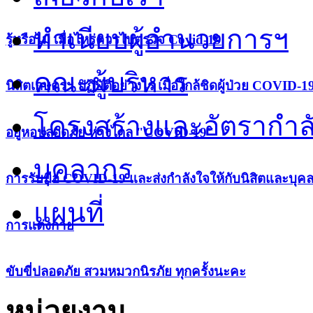
ทำเนียบผู้อำนวยการฯ
รู้หรือไม่ เมื่อไหร่ควรไปตรวจ Covid-19
คณะผู้บริหาร
นิสิตเกษตรฯ ปฏิบัติอย่างไร เมื่อใกล้ชิดผู้ป่วย COVID-1
โครงสร้างและอัตรากำล
อยู่หอปลอดภัย ห่างไกล "COVID-19"
บุคลากร
การรับมือ COVID-19 และส่งกำลังใจให้กับนิสิตและบุค
แผนที่
การแต่งกาย
ขับขี่ปลอดภัย สวมหมวกนิรภัย ทุกครั้งนะคะ
หน่วยงาน