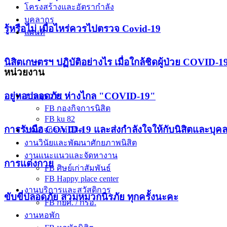
โครงสร้างและอัตรากำลัง
บุคลากร
รู้หรือไม่ เมื่อไหร่ควรไปตรวจ Covid-19
แผนที่
นิสิตเกษตรฯ ปฏิบัติอย่างไร เมื่อใกล้ชิดผู้ป่วย COVID-1
หน่วยงาน
อยู่หอปลอดภัย ห่างไกล "COVID-19"
งานธุรการ
FB กองกิจการนิสิต
FB ku 82
การรับมือ COVID-19 และส่งกำลังใจให้กับนิสิตและบุค
งานกิจกรรมนิสิต
งานวินัยและพัฒนาศักยภาพนิสิต
งานแนะแนวและจัดหางาน
การแต่งกาย
FB ศิษย์เก่าสัมพันธ์
FB Happy place center
งานบริการและสวัสดิการ
ขับขี่ปลอดภัย สวมหมวกนิรภัย ทุกครั้งนะคะ
FB กยศ. / กรอ.
งานหอพัก