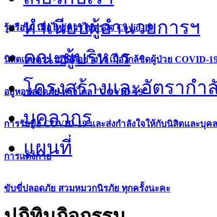
ทำเนียบผู้อำนวยการฯ
รู้หรือไม่ เมื่อไหร่ควรไปตรวจ Covid-19
คณะผู้บริหาร
นิสิตเกษตรฯ ปฏิบัติอย่างไร เมื่อใกล้ชิดผู้ป่วย COVID-1
โครงสร้างและอัตรากำล
อยู่หอปลอดภัย ห่างไกล "COVID-19"
บุคลากร
การรับมือ COVID-19 และส่งกำลังใจให้กับนิสิตและบุค
แผนที่
การแต่งกาย
ขับขี่ปลอดภัย สวมหมวกนิรภัย ทุกครั้งนะคะ
ปฏิทินกิจกรรม