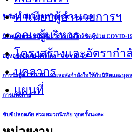
ทำเนียบผู้อำนวยการฯ
รู้หรือไม่ เมื่อไหร่ควรไปตรวจ Covid-19
คณะผู้บริหาร
นิสิตเกษตรฯ ปฏิบัติอย่างไร เมื่อใกล้ชิดผู้ป่วย COVID-1
โครงสร้างและอัตรากำล
อยู่หอปลอดภัย ห่างไกล "COVID-19"
บุคลากร
การรับมือ COVID-19 และส่งกำลังใจให้กับนิสิตและบุค
แผนที่
การแต่งกาย
ขับขี่ปลอดภัย สวมหมวกนิรภัย ทุกครั้งนะคะ
หน่วยงาน